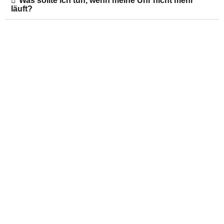
Was sollte ich tun, wenn meine Uhr nicht mehr
läuft?